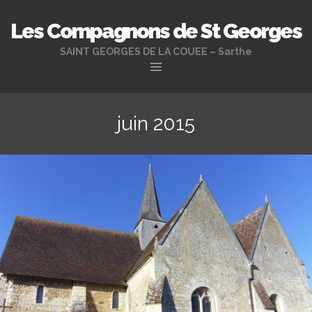
Les Compagnons de St Georges
SAINT GEORGES DE LA COUEE – Sarthe
Aller
au
juin 2015
contenu
principal