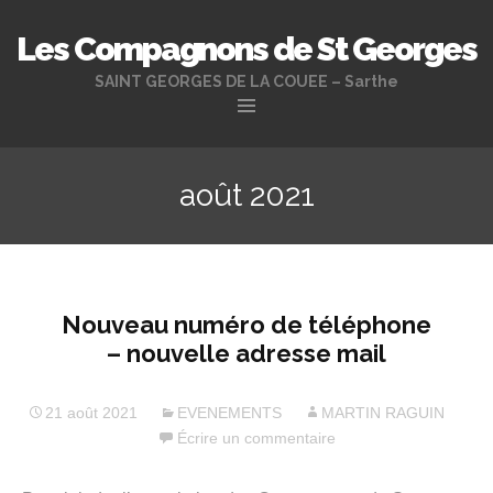
Les Compagnons de St Georges
SAINT GEORGES DE LA COUEE – Sarthe
Aller
au
août 2021
contenu
principal
Nouveau numéro de téléphone
– nouvelle adresse mail
21 août 2021
EVENEMENTS
MARTIN RAGUIN
Écrire un commentaire