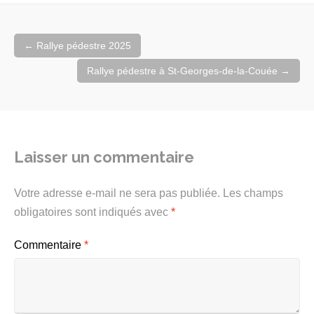
Navigation
←
Rallye pédestre 2025
de
l'article
Rallye pédestre à St-Georges-de-la-Couée
→
Laisser un commentaire
Votre adresse e-mail ne sera pas publiée.
Les champs
obligatoires sont indiqués avec
*
Commentaire
*