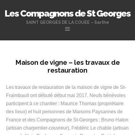
Les Compagnons de St Georges
SAINT GEORGES DE LA COUEE – Sarthe
Aller
au
contenu
principal
Maison de vigne – les travaux de
restauration
Les travaux de restauration de la maison de vigne de St-
Fraimbault ont débuté début mai 2017. Neufs bénévoles
participent à ce chantier : Maurice Thomas (propriétaire
des lieux) et huit personnes de Maisons Paysannes de
France et des Compagnons de St-Georges : Bruno Haton
(artisan charpentier-couvreur), Frédéric Le chable (artisan