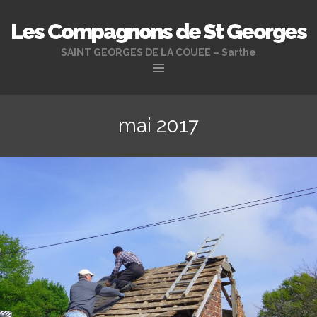
Les Compagnons de St Georges
SAINT GEORGES DE LA COUEE – Sarthe
Aller
au
mai 2017
contenu
principal