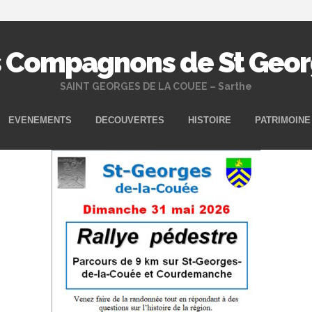
 Compagnons de St Geo
SAINT GEORGES DE LA COUEE – Sarthe
Aller
EVENEMENTS
DECOUVERTES
HISTOIRE
PATRIMOINE
au
contenu
principal