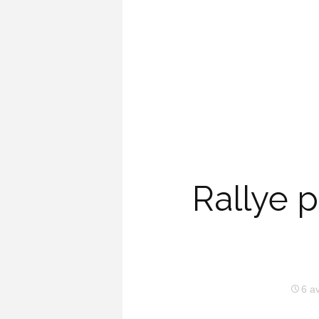
Rallye 
6 av