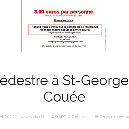
pédestre à St-George
Couée
ril 2026
Non classé
MARTIN RAGUIN
Écrire un comme