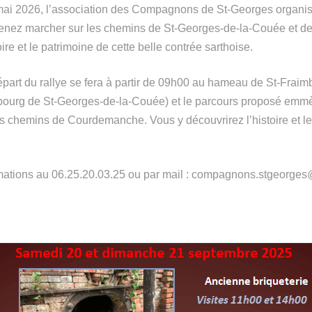
ai 2026, l’association des Compagnons de St-Georges organise
 Venez marcher sur les chemins de St-Georges-de-la-Couée et
oire et le patrimoine de cette belle contrée sarthoise.
épart du rallye se fera à partir de 09h00 au hameau de St-Fraim
 bourg de St-Georges-de-la-Couée) et le parcours proposé emm
les chemins de Courdemanche. Vous y découvrirez l’histoire et l
ations au 06.25.20.03.25 ou par mail : compagnons.stgeorge