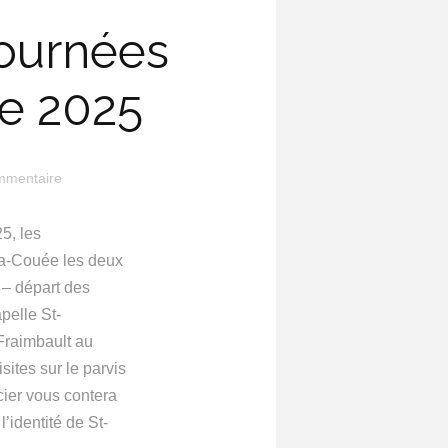
Journées
e 2025
ommentaire
5, les
la-Couée les deux
 – départ des
pelle St-
-Fraimbault au
sites sur le parvis
cier vous contera
’identité de St-