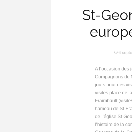
St-Geor
europ
6 sept
A l’occasion des 
Compagnons de S
jours pour des vis
visites place de 
Fraimbault (visit
hameau de St-Fraim
de l’église St-Ge
l’histoire de la 