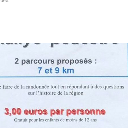
ouée.