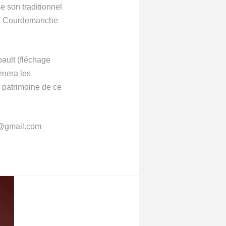
 son traditionnel
 de Courdemanche
bault (fléchage
ènera les
e patrimoine de ce
s@gmail.com