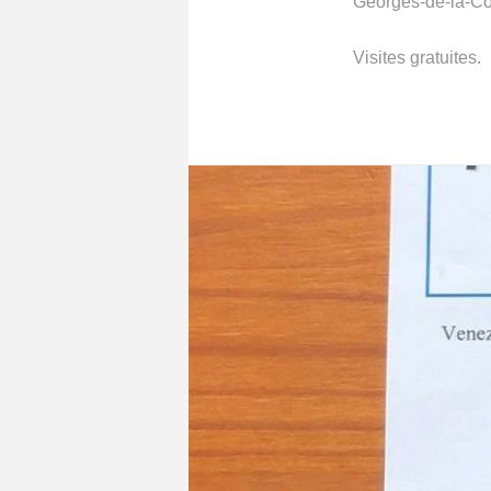
Georges-de-la-C
Visites gratuites.