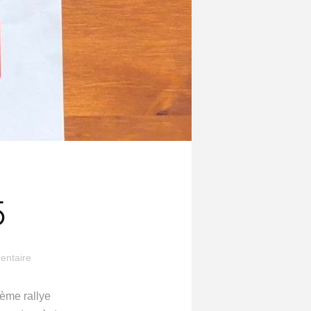
5
entaire
ème rallye