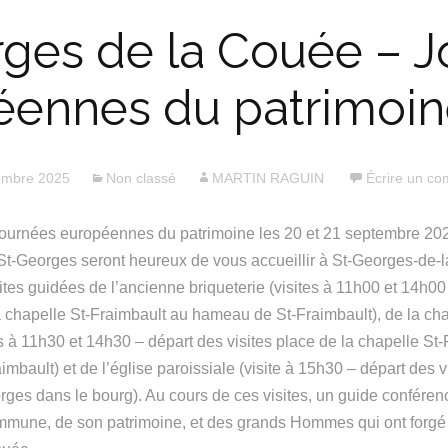
ges de la Couée – 
éennes du patrimoin
embre 2025
Non classé
MARTIN RAGUIN
Écrire un c
journées européennes du patrimoine les 20 et 21 septembre 202
t-Georges seront heureux de vous
accueillir à St-Georges-de-
ites guidées de l’ancienne briqueterie (visites à 11h00 et 14h00
la chapelle St-Fraimbault au hameau de St-Fraimbault), de la cha
es à 11h30 et 14h30 – départ des visites place de la chapelle St
bault) et de l’église paroissiale (visite à 15h30 – départ des vi
orges dans le bourg). Au cours de ces visites, un guide conféren
commune, de son patrimoine, et des grands Hommes qui ont forgé l