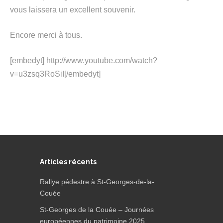
vous laissera un excellent souvenir.
Encore merci à tous.
[embedyt] http://www.youtube.com/watch?
v=u3zsq3RoSiI[/embedyt]
Articles récents
Rallye pédestre à St-Georges-de-la-
Couée
St-Georges de la Couée – Journées
européennes du patrimoine 2025