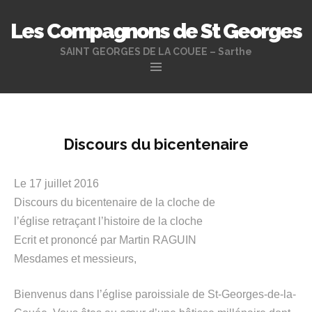
Les Compagnons de St Georges
SAINT GEORGES DE LA COUEE – Sarthe
Aller
au
contenu
principal
Discours du bicentenaire
Le 17 juillet 2016
Discours du bicentenaire de la cloche de
l’église retraçant l’histoire de la cloche
Ecrit et prononcé par Martin RAGUIN
Mesdames et messieurs,
Bienvenus dans l’église paroissiale de St-Georges-de-la-