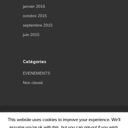
janvier 2016
octobre 2015
septembre 2015
juin 2015
Catégories
EVENEMENTS
Non classé
Thème par
ThemeTrust
This website uses cookies to improve your experience. We'll
Fièrement propulsé par WordPress
assume you're ok with this, but you can opt-out if you wish.