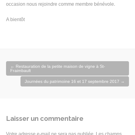
occasion nous rejoindre comme membre bénévole.
A bientôt
Navigation
←
Restauration de la petite maison de vigne à St-
de
Fraimbault
l'article
Journées du patrimoine 16 et 17 septembre 2017
→
Laisser un commentaire
Votre adresse e-mail ne sera pas publiée.
Les champs